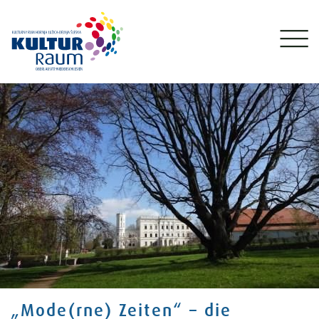
„Mode(rne) Zeiten“ – die