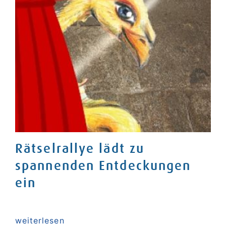
Rätselrallye lädt zu
O
spannenden Entdeckungen
Wi
is
ein
Ha
wi
weiterlesen