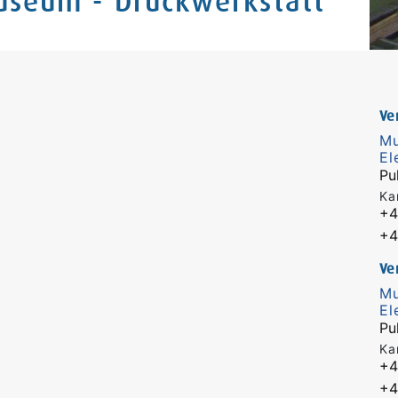
useum - Druckwerkstatt
Ve
Mu
El
Pul
Ka
+4
+4
Ve
Mu
El
Pul
Ka
+4
+4