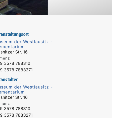
ranstaltungsort
seum der Westlausitz -
ementarium
snitzer Str. 16
menz
9 3578 788310
9 3578 7883271
ranstalter
seum der Westlausitz -
ementarium
snitzer Str. 16
menz
9 3578 788310
9 3578 7883271