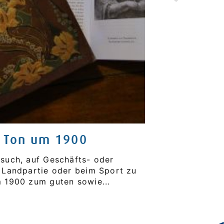
r Ton um 1900
Mode und 
such, auf Geschäfts- oder
Wie kleideten si
 Landpartie oder beim Sport zu
Gesellschaft zu F
m 1900 zum guten sowie...
diese Mode von 1
weiterlesen