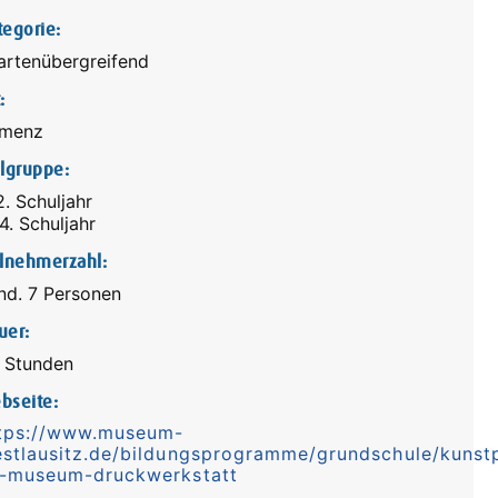
tegorie:
artenübergreifend
:
menz
elgruppe:
2. Schuljahr
4. Schuljahr
ilnehmerzahl:
nd. 7 Personen
uer:
5 Stunden
bseite:
tps://www.museum-
stlausitz.de/bildungsprogramme/grundschule/kunstp
-museum-druckwerkstatt