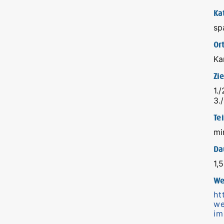
Ka
sp
Ort
Ka
Zi
1./
3./
Te
mi
Da
1,
We
ht
we
im