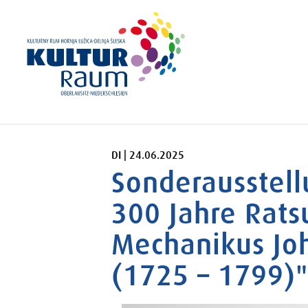
DIENSTAG 24.06.2025
DI | 24.06.2025
Sonderausstell
300 Jahre Rat
Mechanikus Joh
(1725 – 1799)"