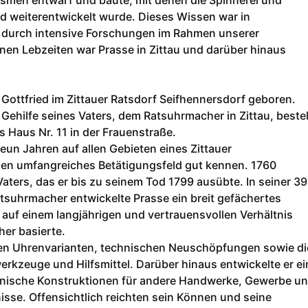
ismen entwarf und baute, mit denen die Spinnerei und
d weiterentwickelt wurde. Dieses Wissen war in
 durch intensive Forschungen im Rahmen unserer
nen Lebzeiten war Prasse in Zittau und darüber hinaus
ottfried im Zittauer Ratsdorf Seifhennersdorf geboren.
 Gehilfe seines Vaters, dem Ratsuhrmacher in Zittau, bestel
s Haus Nr. 11 in der Frauenstraße.
eun Jahren auf allen Gebieten eines Zittauer
en umfangreiches Betätigungsfeld gut kennen. 1760
ters, das er bis zu seinem Tod 1799 ausübte. In seiner 39
tsuhrmacher entwickelte Prasse ein breit gefächertes
m auf einem langjährigen und vertrauensvollen Verhältnis
er basierte.
igen Uhrenvarianten, technischen Neuschöpfungen sowie di
kzeuge und Hilfsmittel. Darüber hinaus entwickelte er ei
nische Konstruktionen für andere Handwerke, Gewerbe u
nisse. Offensichtlich reichten sein Können und seine